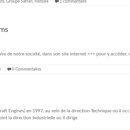
nfo
,
Groupe Safran
,
Histoire
1 commentaire
ems
ire de notre société, dans son site internet ==> pour y accéder, c
e
0 Commentaires
aft Engines) en 1997, au sein de la direction Technique où il occ
nt la direction Industrielle où il dirige