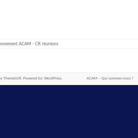
onnement ACAM - CR réunions
y ThemeGrill. Powered by:
WordPress
.
ACAM – Qui sommes-nous ?