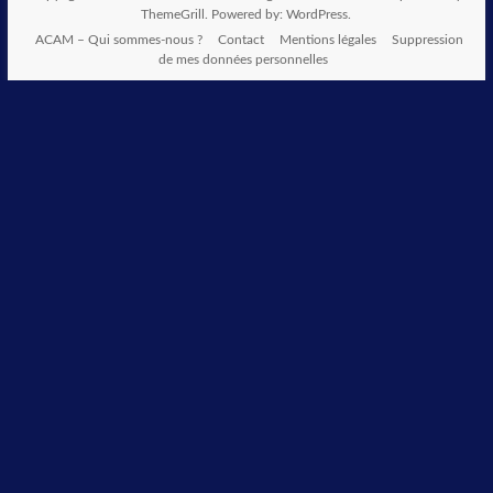
ThemeGrill. Powered by:
WordPress
.
ACAM – Qui sommes-nous ?
Contact
Mentions légales
Suppression
de mes données personnelles