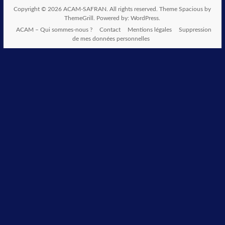
Copyright © 2026
ACAM-SAFRAN
. All rights reserved. Theme
Spacious
by
ThemeGrill. Powered by:
WordPress
.
ACAM – Qui sommes-nous ?
Contact
Mentions légales
Suppression
de mes données personnelles